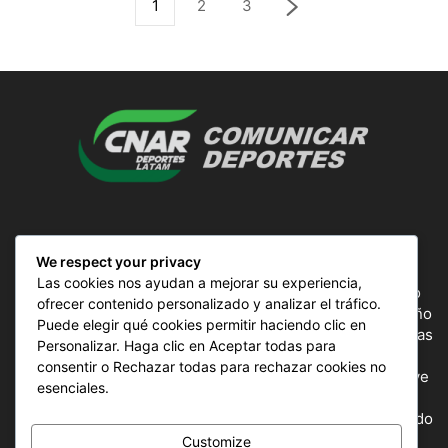
1
2
3
SOBRE NOSOTROS
We respect your privacy
Las cookies nos ayudan a mejorar su experiencia,
ComunicAr Deportes es un proyecto de noticias creado
ofrecer contenido personalizado y analizar el tráfico.
por el director y Productor argentino Ale Gordillo en el año
Puede elegir qué cookies permitir haciendo clic en
2018, perteneciente a CnAr Latam y MS Interactiva noticias
Personalizar. Haga clic en Aceptar todas para
deportivas de todo el continente latinoamericano y el
consentir o Rechazar todas para rechazar cookies no
mundo, todos los deportes en un solo sitio, donde se vive
esenciales.
la pasión por esta actividad, nuestros periodistas
capacitados para mostrar la información precisa del mundo
deportivo.
Customize