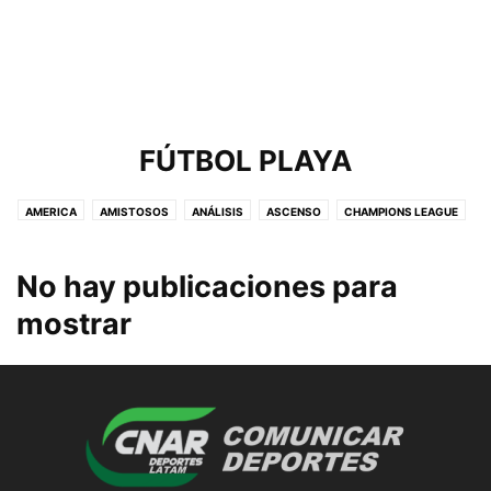
FÚTBOL PLAYA
AMERICA
AMISTOSOS
ANÁLISIS
ASCENSO
CHAMPIONS LEAGUE
CONFERENCE LEAGUE
CONMEBOL
COPA AMÉRICA
COPA LIBERTADORES
COPA SUDAMERICANA
ELIMINATORIAS
No hay publicaciones para
EUROCOPA
EUROPA LEAGUE
FIFA
FÚTBOL FEMENINO
mostrar
FÚTBOL PLAYA
FÚTBOL SENIOR
FUTSAL
MUNDIAL DE CLUBES
MUNDIAL QATAR 2022
PRIMERA NACIONAL
SUDAMERICANO SUB-20