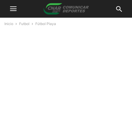
Inicio
Futbol
Fútbol Playa