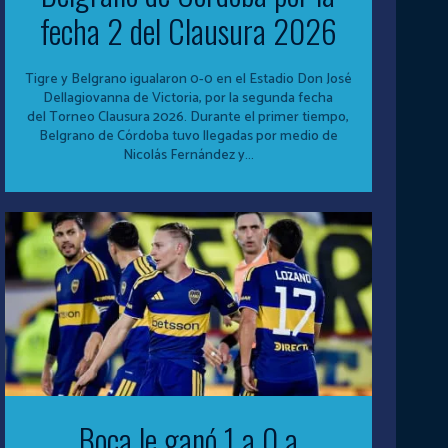
fecha 2 del Clausura 2026
Tigre y Belgrano igualaron 0-0 en el Estadio Don José
Dellagiovanna de Victoria, por la segunda fecha
del Torneo Clausura 2026. Durante el primer tiempo,
Belgrano de Córdoba tuvo llegadas por medio de
Nicolás Fernández y...
Boca le ganó 1 a 0 a