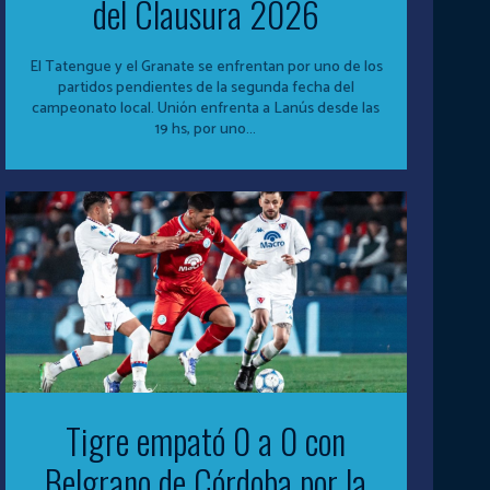
del Clausura 2026
El Tatengue y el Granate se enfrentan por uno de los
partidos pendientes de la segunda fecha del
campeonato local. Unión enfrenta a Lanús desde las
19 hs, por uno...
Tigre empató 0 a 0 con
Belgrano de Córdoba por la