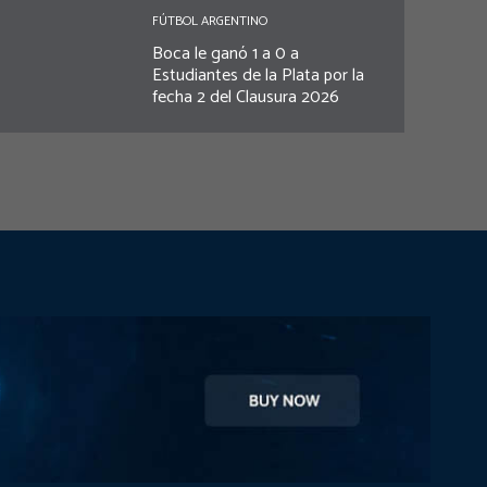
FÚTBOL ARGENTINO
Boca le ganó 1 a 0 a
Estudiantes de la Plata por la
fecha 2 del Clausura 2026