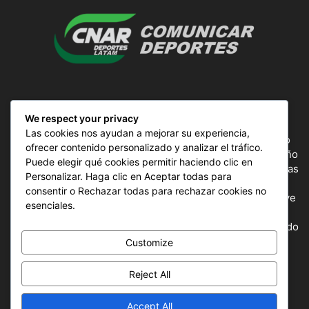
SOBRE NOSOTROS
We respect your privacy
Las cookies nos ayudan a mejorar su experiencia,
ComunicAr Deportes es un proyecto de noticias creado
ofrecer contenido personalizado y analizar el tráfico.
por el director y Productor argentino Ale Gordillo en el año
Puede elegir qué cookies permitir haciendo clic en
2018, perteneciente a CnAr Latam y MS Interactiva noticias
Personalizar. Haga clic en Aceptar todas para
deportivas de todo el continente latinoamericano y el
consentir o Rechazar todas para rechazar cookies no
mundo, todos los deportes en un solo sitio, donde se vive
esenciales.
la pasión por esta actividad, nuestros periodistas
capacitados para mostrar la información precisa del mundo
deportivo.
Customize
Reject All
SÍGUENOS
Accept All