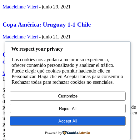
Madeleinne Viteri
-
junio 29, 2021
Copa América: Uruguay 1-1 Chile
Madeleinne Viteri
-
junio 21, 2021
We respect your privacy
Copa América: Ecuador no levanta cabeza y se
Las cookies nos ayudan a mejorar su experiencia,
complica en el...
ofrecer contenido personalizado y analizar el tráfico.
Puede elegir qué cookies permitir haciendo clic en
Madeleinne Viteri
-
junio 21, 2021
Personalizar. Haga clic en Aceptar todas para consentir o
1
2
Página 1 de 2
Rechazar todas para rechazar cookies no esenciales.
SOBRE NOSOTROS
ComunicAr Deportes es un proyecto de noticias creado por el
Customize
director y Productor argentino Ale Gordillo en el año 2018,
perteneciente a CnAr Latam y MS Interactiva noticias deportivas de
Reject All
todo el continente latinoamericano y el mundo, todos los deportes en
un solo sitio, donde se vive la pasión por esta actividad, nuestros
Accept All
periodistas capacitados para mostrar la información precisa del
mundo deportivo.
Powered by
SÍGUENOS