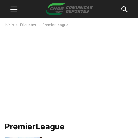
Inicio
Etiquetas
PremierLeague
PremierLeague