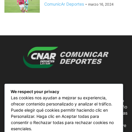
ComunicAr Deportes
-
marzo 16, 2024
SOBRE NOSOTROS
We respect your privacy
Las cookies nos ayudan a mejorar su experiencia,
ComunicAr Deportes es un proyecto de noticias creado
ofrecer contenido personalizado y analizar el tráfico.
por el director y Productor argentino Ale Gordillo en el año
Puede elegir qué cookies permitir haciendo clic en
2018, perteneciente a CnAr Latam y MS Interactiva noticias
Personalizar. Haga clic en Aceptar todas para
deportivas de todo el continente latinoamericano y el
consentir o Rechazar todas para rechazar cookies no
mundo, todos los deportes en un solo sitio, donde se vive
esenciales.
la pasión por esta actividad, nuestros periodistas