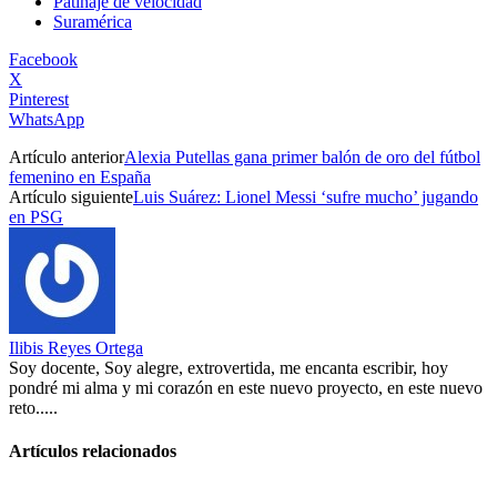
Patinaje de velocidad
Suramérica
Facebook
X
Pinterest
WhatsApp
Artículo anterior
Alexia Putellas gana primer balón de oro del fútbol
femenino en España
Artículo siguiente
Luis Suárez: Lionel Messi ‘sufre mucho’ jugando
en PSG
Ilibis Reyes Ortega
Soy docente, Soy alegre, extrovertida, me encanta escribir, hoy
pondré mi alma y mi corazón en este nuevo proyecto, en este nuevo
reto.....
Artículos relacionados