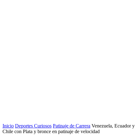
Inicio
Deportes Curiosos
Patinaje de Carrera
Venezuela, Ecuador y
Chile con Plata y bronce en patinaje de velocidad