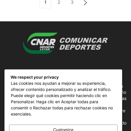
1
2
3
SOBRE NOSOTROS
We respect your privacy
Las cookies nos ayudan a mejorar su experiencia,
ComunicAr Deportes es un proyecto de noticias creado
ofrecer contenido personalizado y analizar el tráfico.
por el director y Productor argentino Ale Gordillo en el año
Puede elegir qué cookies permitir haciendo clic en
2018, perteneciente a CnAr Latam y MS Interactiva noticias
Personalizar. Haga clic en Aceptar todas para
deportivas de todo el continente latinoamericano y el
consentir o Rechazar todas para rechazar cookies no
mundo, todos los deportes en un solo sitio, donde se vive
esenciales.
la pasión por esta actividad, nuestros periodistas
capacitados para mostrar la información precisa del mundo
deportivo.
Customize