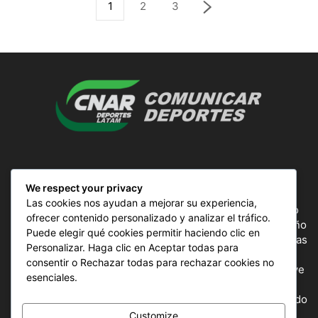
1
2
3
SOBRE NOSOTROS
We respect your privacy
Las cookies nos ayudan a mejorar su experiencia,
ComunicAr Deportes es un proyecto de noticias creado
ofrecer contenido personalizado y analizar el tráfico.
por el director y Productor argentino Ale Gordillo en el año
Puede elegir qué cookies permitir haciendo clic en
2018, perteneciente a CnAr Latam y MS Interactiva noticias
Personalizar. Haga clic en Aceptar todas para
deportivas de todo el continente latinoamericano y el
consentir o Rechazar todas para rechazar cookies no
mundo, todos los deportes en un solo sitio, donde se vive
esenciales.
la pasión por esta actividad, nuestros periodistas
capacitados para mostrar la información precisa del mundo
deportivo.
Customize