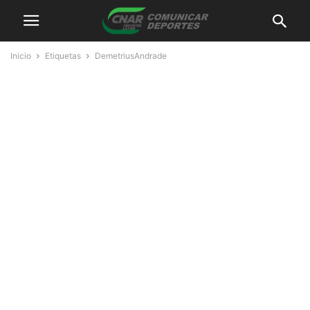
Inicio
Etiquetas
DemetriusAndrade