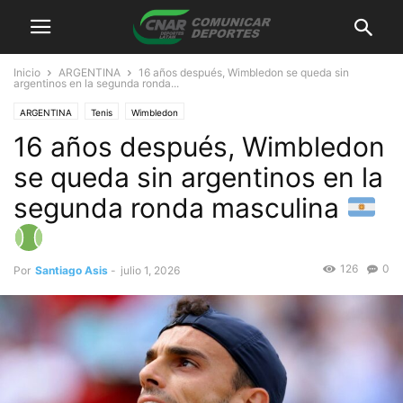
Inicio
ARGENTINA
16 años después, Wimbledon se queda sin
argentinos en la segunda ronda...
ARGENTINA
Tenis
Wimbledon
16 años después, Wimbledon
se queda sin argentinos en la
segunda ronda masculina
126
0
Por
Santiago Asis
-
julio 1, 2026