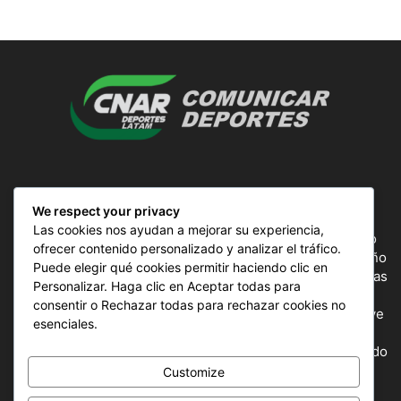
SOBRE NOSOTROS
We respect your privacy
Las cookies nos ayudan a mejorar su experiencia,
ComunicAr Deportes es un proyecto de noticias creado
ofrecer contenido personalizado y analizar el tráfico.
por el director y Productor argentino Ale Gordillo en el año
Puede elegir qué cookies permitir haciendo clic en
2018, perteneciente a CnAr Latam y MS Interactiva noticias
Personalizar. Haga clic en Aceptar todas para
deportivas de todo el continente latinoamericano y el
consentir o Rechazar todas para rechazar cookies no
mundo, todos los deportes en un solo sitio, donde se vive
esenciales.
la pasión por esta actividad, nuestros periodistas
capacitados para mostrar la información precisa del mundo
deportivo.
Customize