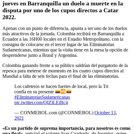
jueves en Barranquilla un duelo a muerte en la
disputa por uno de los cupos directos a Catar
2022.
Apenas con un punto de diferencia, apunta a ser uno de los duelos
más atractivos de la jornada. Colombia recibirá en Barranquilla a
Ecuador a las 16H00 locales en el Estadio Metropolitano, con la
consigna de colocarse en el tercer lugar de las Eliminatorias
Sudamericanas, mientras que la visita tiene en la mesa la opción de
desprenderse junto a Brasil y Argentina.
Colombia ganando frente a su público saldrían del purgatorio de la
repesca para meterse de momento en los cuatro cupos directos al
Mundial a falta de seis fechas para el final de las eliminatorias.
Los cafeteros se hacen fuertes de local, pero la Tri
confía en su presente
#EliminatoriasSudamericanas
pic.twitter.com/QIZILEiBc4
— CONMEBOL.com (@CONMEBOL)
October 13,
2021
«Es un partido de suprema importancia, para nosotros es como
una final»
, anticipó el volante Juan Cuadrado, de Juventus, quien