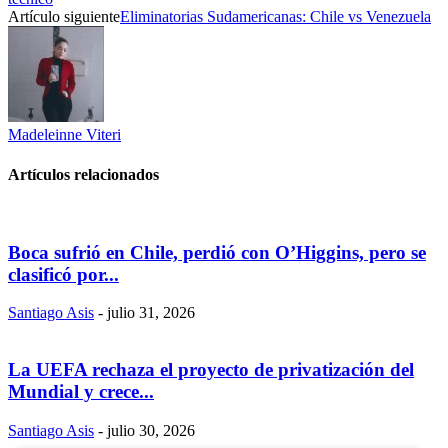
Artículo siguiente
Eliminatorias Sudamericanas: Chile vs Venezuela
Madeleinne Viteri
Artículos relacionados
Boca sufrió en Chile, perdió con O’Higgins, pero se
clasificó por...
Santiago Asis
-
julio 31, 2026
La UEFA rechaza el proyecto de privatización del
Mundial y crece...
Santiago Asis
-
julio 30, 2026