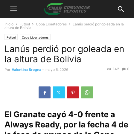
Inicio
Futbol
Copa Libertadores
Lanús perdió por goleada en la
altura de Bolivia
Futbol
Copa Libertadores
Lanús perdió por goleada en
la altura de Bolivia
142
0
Por
Valentina Brogna
-
mayo 6, 2026
El Granate cayó 4-0 frente a
Always Ready, por la fecha 4 de