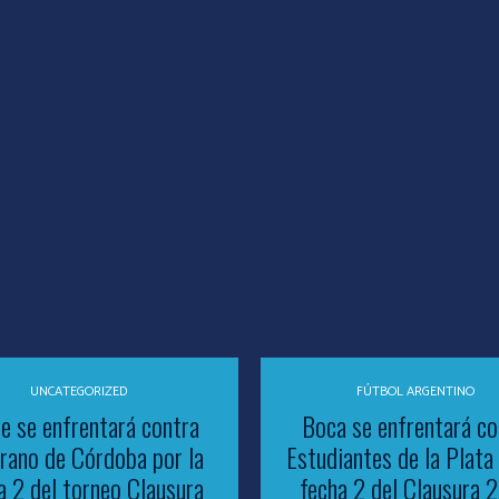
UNCATEGORIZED
FÚTBOL ARGENTINO
e se enfrentará contra
Boca se enfrentará co
rano de Córdoba por la
Estudiantes de la Plata 
a 2 del torneo Clausura
fecha 2 del Clausura