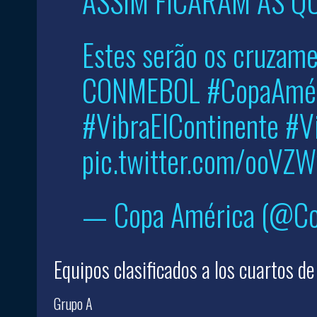
ASSIM FICARAM AS QU
Estes serão os cruzame
CONMEBOL
#CopaAmé
#VibraElContinente
#V
pic.twitter.com/ooVZ
— Copa América (@C
Equipos clasificados a los cuartos de 
Grupo A