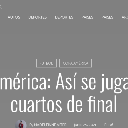
AUTOS
DEPORTES
DEPORTES
PAISES
PAISES
AR
FUTBOL
COPA AMÉRICA
mérica: Así se juga
cuartos de final
junio 29, 2021
176
By
MADELEINNE VITERI