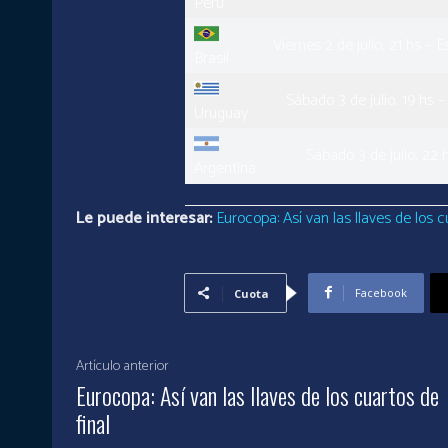
Perú
Viernes 2 de julio, 21 hs – 
Brasil
Sábado 3 de julio, 19 hs 
Uruguay
Sábado 3 de julio, 22 
Argentina
Le puede interesar:
Eurocopa: Así van las llaves de los cu
Facebook
Cuota
Artículo anterior
Eurocopa: Así van las llaves de los cuartos de
final