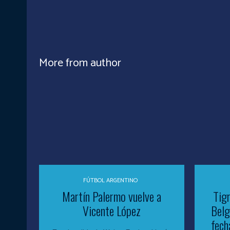
More from author
FÚTBOL ARGENTINO
Martín Palermo vuelve a
Tigr
Vicente López
Belg
fech