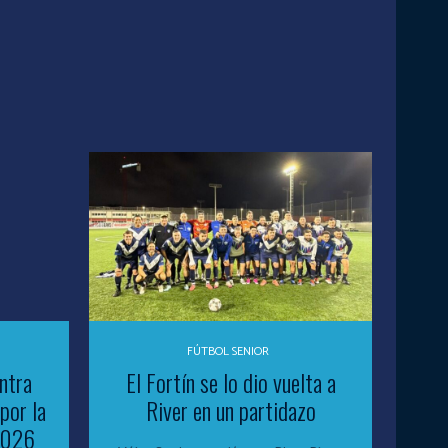
FÚTBOL SENIOR
ntra
El Fortín se lo dio vuelta a
por la
River en un partidazo
 2026