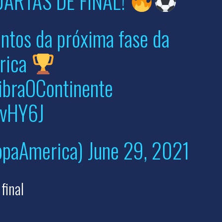
ARTAS DE FINAL!
ntos da próxima fase da
rica
ibraOContinente
WvHY6J
opaAmerica)
June 29, 2021
final