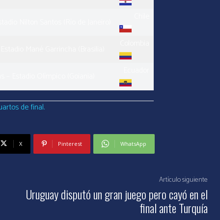
Chile
Estadio Nilton Santos (Río de Janeiro)
Colombia
– Estadio Mané Garrincha (Brasilia)
Ecuador
hs – Estadio Olímpico (Goiania)
artos de final.
X
Pinterest
WhatsApp
Artículo siguiente
Uruguay disputó un gran juego pero cayó en el
final ante Turquía