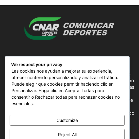
SOBRE NOSOTROS
We respect your privacy
Las cookies nos ayudan a mejorar su experiencia,
ComunicAr Deportes es un proyecto de noticias creado
ofrecer contenido personalizado y analizar el tráfico.
por el director y Productor argentino Ale Gordillo en el año
Puede elegir qué cookies permitir haciendo clic en
2018, perteneciente a CnAr Latam y MS Interactiva noticias
Personalizar. Haga clic en Aceptar todas para
deportivas de todo el continente latinoamericano y el
consentir o Rechazar todas para rechazar cookies no
mundo, todos los deportes en un solo sitio, donde se vive
esenciales.
la pasión por esta actividad, nuestros periodistas
capacitados para mostrar la información precisa del mundo
deportivo.
Customize
Reject All
SÍGUENOS