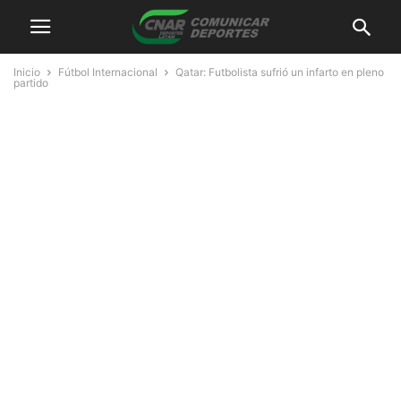
Inicio
Fútbol Internacional
Qatar: Futbolista sufrió un infarto en pleno
partido