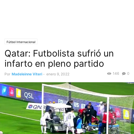
Fútbol Internacional
Qatar: Futbolista sufrió un
infarto en pleno partido
146
0
Por
Madeleinne Viteri
-
enero 9, 2022