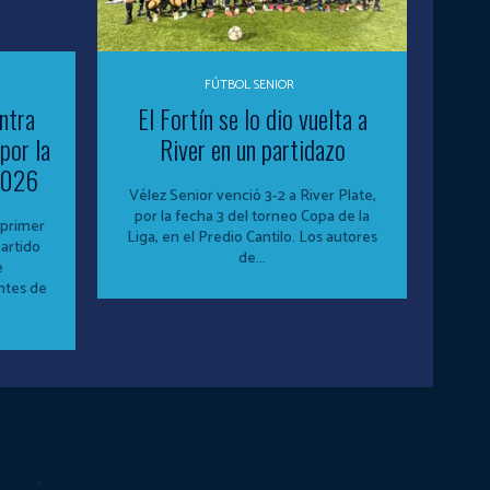
FÚTBOL SENIOR
ntra
El Fortín se lo dio vuelta a
por la
River en un partidazo
 2026
Vélez Senior venció 3-2 a River Plate,
por la fecha 3 del torneo Copa de la
 primer
Liga, en el Predio Cantilo. Los autores
partido
de...
e