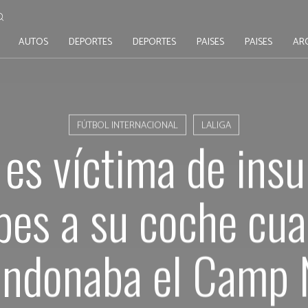
AUTOS
DEPORTES
DEPORTES
PAISES
PAISES
AR
FÚTBOL INTERNACIONAL
LALIGA
s víctima de insu
pes a su coche cu
andonaba el Camp 