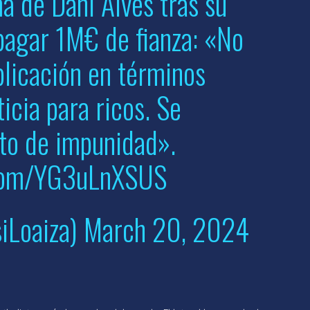
a de Dani Alves tras su
 pagar 1M€ de fianza: «No
plicación en términos
ticia para ricos. Se
to de impunidad».
.com/YG3uLnXSUS
iLoaiza)
March 20, 2024