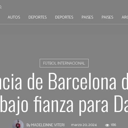
AUTOS
DEPORTES
DEPORTES
PAISES
PAISES
AR
FÚTBOL INTERNACIONAL
cia de Barcelona 
 bajo fianza para D
marzo 20, 2024
186
By
MADELEINNE VITERI