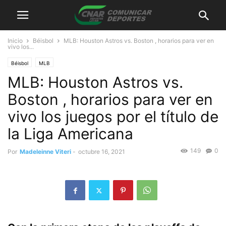
Inicio
Béisbol
MLB: Houston Astros vs. Boston , horarios para ver en
vivo los...
Béisbol
MLB
MLB: Houston Astros vs.
Boston , horarios para ver en
vivo los juegos por el título de
la Liga Americana
149
0
Por
Madeleinne Viteri
-
octubre 16, 2021