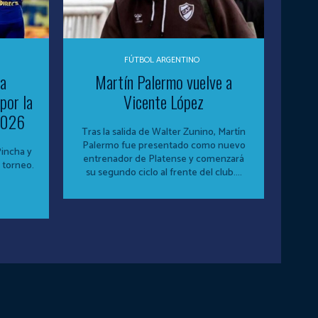
FÚTBOL ARGENTINO
 a
Martín Palermo vuelve a
por la
Vicente López
 2026
Tras la salida de Walter Zunino, Martín
Palermo fue presentado como nuevo
Pincha y
entrenador de Platense y comenzará
 torneo.
su segundo ciclo al frente del club....