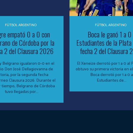
FÚTBOL ARGENTINO
FÚTBOL ARGENTINO
gre empató 0 a 0 con
Boca le ganó 1 a 0
rano de Córdoba por la
Estudiantes de la Plata 
a 2 del Clausura 2026
fecha 2 del Clausura
y Belgrano igualaron 0-0 en el
El Xeneize derrotó por 1 a 0 al 
io Don José Dellagiovanna de
obtuvo su primera victoria en el
ctoria, por la segunda fecha
Boca derrotó por 1 a 0 a
o Clausura 2026. Durante el
Estudiantes de...
r tiempo, Belgrano de Córdoba
tuvo llegadas por...