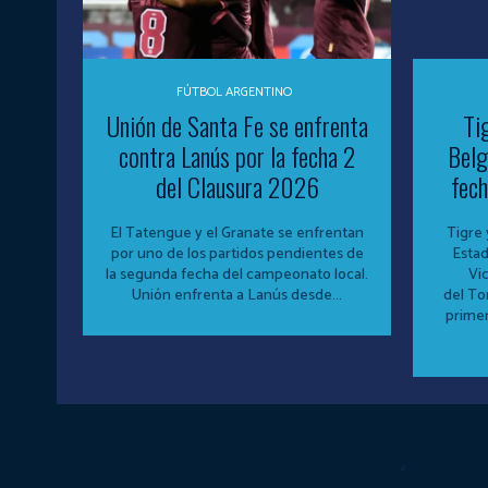
FÚTBOL ARGENTINO
Unión de Santa Fe se enfrenta
Ti
contra Lanús por la fecha 2
Belg
del Clausura 2026
fech
El Tatengue y el Granate se enfrentan
Tigre 
por uno de los partidos pendientes de
Estad
la segunda fecha del campeonato local.
Vi
Unión enfrenta a Lanús desde...
del Torne
prime