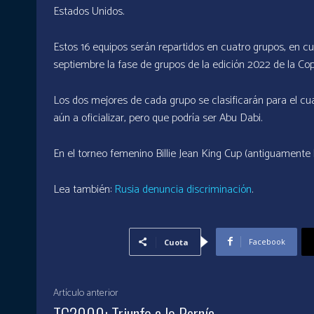
Estados Unidos.
Estos 16 equipos serán repartidos en cuatro grupos, en cua
septiembre la fase de grupos de la edición 2022 de la Cop
Los dos mejores de cada grupo se clasificarán para el cua
aún a oficializar, pero que podría ser Abu Dabi.
En el torneo femenino Billie Jean King Cup (antiguamente 
Lea también:
Rusia denuncia discriminación
.
Facebook
Cuota
Artículo anterior
TC2000: Triunfo a lo Pernía