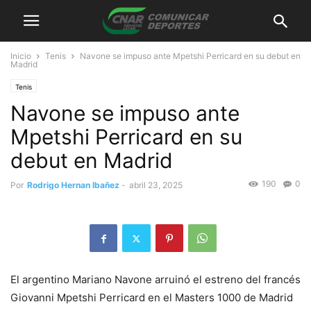
Inicio
Tenis
Navone se impuso ante Mpetshi Perricard en su debut en
Madrid
Tenis
Navone se impuso ante
Mpetshi Perricard en su
debut en Madrid
190
0
Por
Rodrigo Hernan Ibañez
-
abril 23, 2025
El argentino Mariano Navone arruinó el estreno del francés
Giovanni Mpetshi Perricard en el Masters 1000 de Madrid