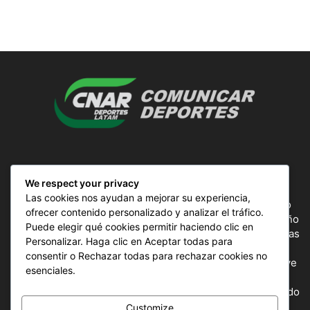
SOBRE NOSOTROS
We respect your privacy
Las cookies nos ayudan a mejorar su experiencia,
ComunicAr Deportes es un proyecto de noticias creado
ofrecer contenido personalizado y analizar el tráfico.
por el director y Productor argentino Ale Gordillo en el año
Puede elegir qué cookies permitir haciendo clic en
2018, perteneciente a CnAr Latam y MS Interactiva noticias
Personalizar. Haga clic en Aceptar todas para
deportivas de todo el continente latinoamericano y el
consentir o Rechazar todas para rechazar cookies no
mundo, todos los deportes en un solo sitio, donde se vive
esenciales.
la pasión por esta actividad, nuestros periodistas
capacitados para mostrar la información precisa del mundo
deportivo.
Customize