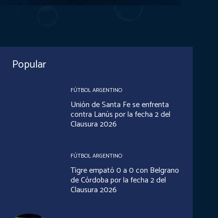
Popular
FÚTBOL ARGENTINO
Unión de Santa Fe se enfrenta
contra Lanús por la fecha 2 del
Clausura 2026
FÚTBOL ARGENTINO
Tigre empató 0 a 0 con Belgrano
de Córdoba por la fecha 2 del
Clausura 2026