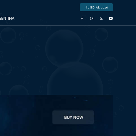
MUNDIAL 2026
GENTINA