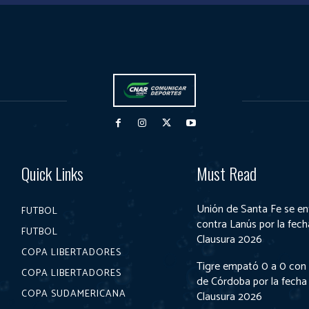
Quick Links
Must Read
Unión de Santa Fe se en
FUTBOL
contra Lanús por la fech
FUTBOL
Clausura 2026
COPA LIBERTADORES
Tigre empató 0 a 0 con
COPA LIBERTADORES
de Córdoba por la fecha 
COPA SUDAMERICANA
Clausura 2026