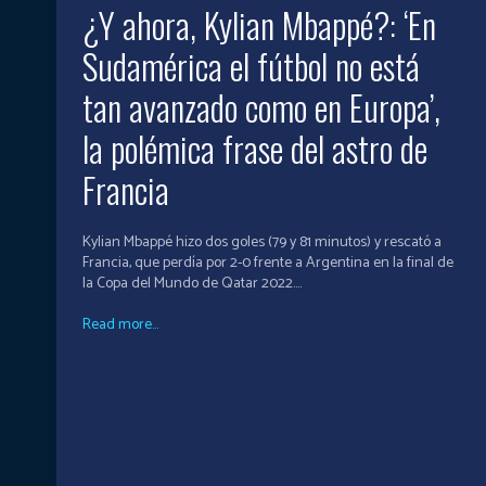
¿Y ahora, Kylian Mbappé?: ‘En
Sudamérica el fútbol no está
tan avanzado como en Europa’,
la polémica frase del astro de
Francia
Kylian Mbappé hizo dos goles (79 y 81 minutos) y rescató a
Francia, que perdía por 2-0 frente a Argentina en la final de
la Copa del Mundo de Qatar 2022....
Read more...