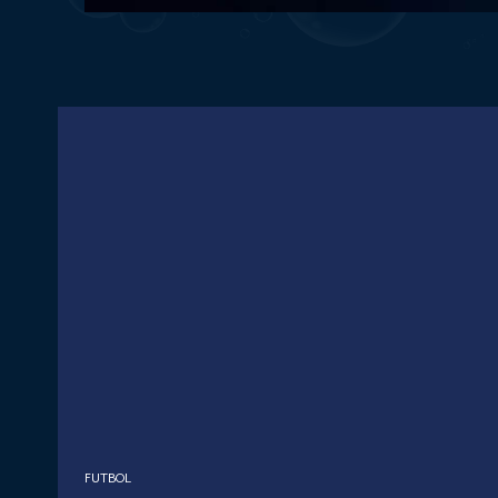
FUTBOL