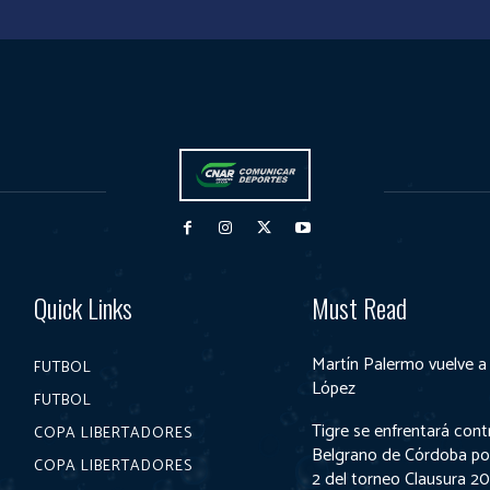
Quick Links
Must Read
Martín Palermo vuelve a
FUTBOL
López
FUTBOL
Tigre se enfrentará cont
COPA LIBERTADORES
Belgrano de Córdoba por
COPA LIBERTADORES
2 del torneo Clausura 2