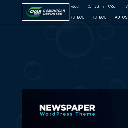
About
Contact
FAQs
FUTBOL
FUTBOL
AUTOS