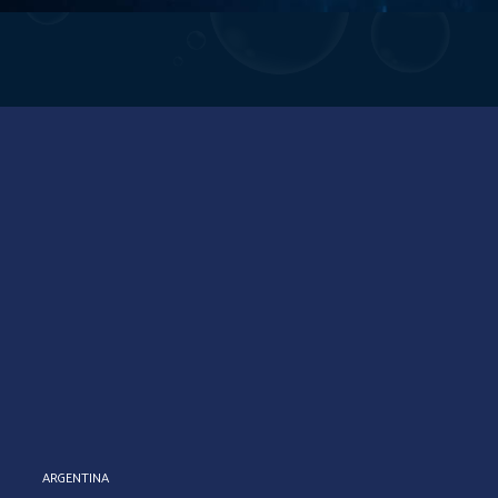
ARGENTINA