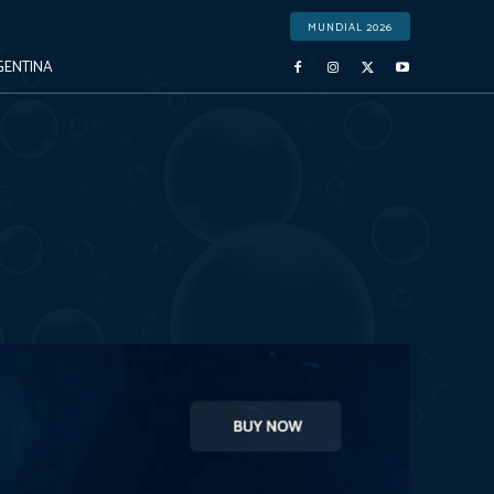
MUNDIAL 2026
GENTINA