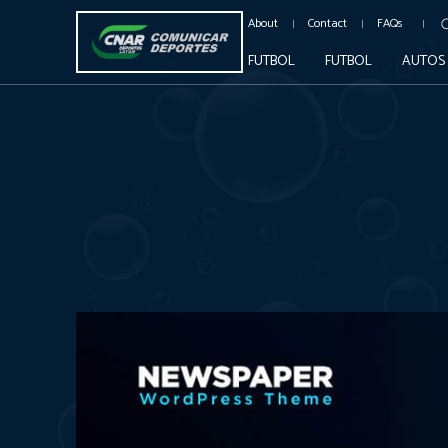
About
Contact
FAQs
FUTBOL
FUTBOL
AUTOS