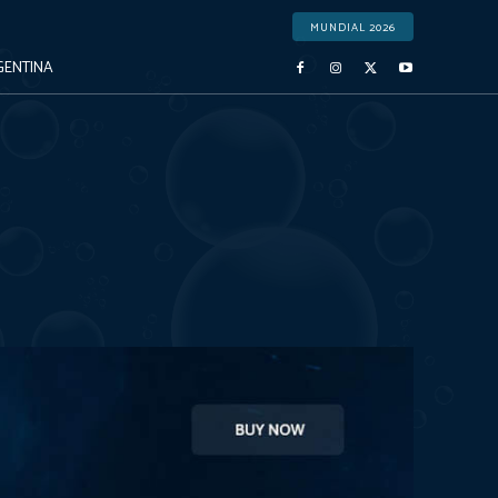
MUNDIAL 2026
GENTINA