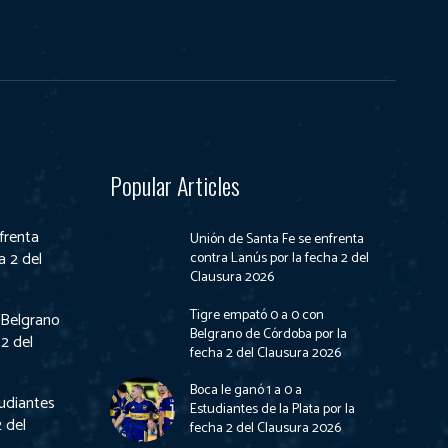
Popular Articles
frenta
Unión de Santa Fe se enfrenta
a 2 del
contra Lanús por la fecha 2 del
Clausura 2026
Tigre empató 0 a 0 con
 Belgrano
Belgrano de Córdoba por la
2 del
fecha 2 del Clausura 2026
Boca le ganó 1 a 0 a
tudiantes
Estudiantes de la Plata por la
2 del
fecha 2 del Clausura 2026