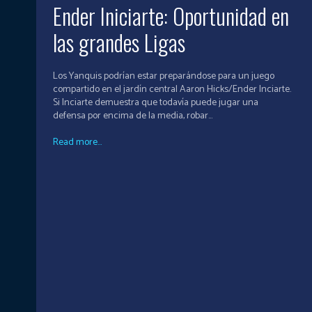
Ender Iniciarte: Oportunidad en
las grandes Ligas
Los Yanquis podrían estar preparándose para un juego
compartido en el jardín central Aaron Hicks/Ender Inciarte.
Si Inciarte demuestra que todavía puede jugar una
defensa por encima de la media, robar...
Read more...