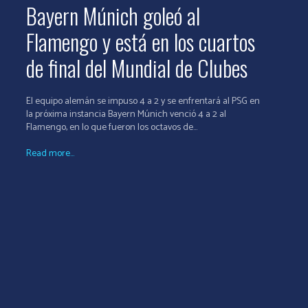
Bayern Múnich goleó al
Flamengo y está en los cuartos
de final del Mundial de Clubes
El equipo alemán se impuso 4 a 2 y se enfrentará al PSG en
la próxima instancia Bayern Múnich venció 4 a 2 al
Flamengo, en lo que fueron los octavos de...
Read more...