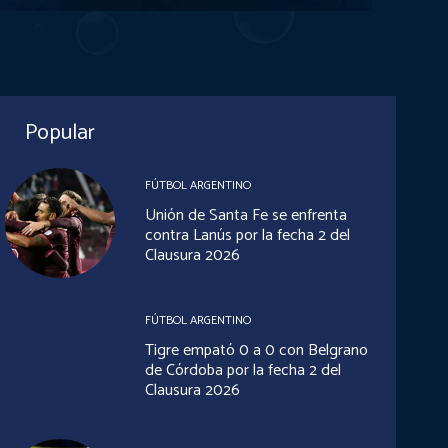
Popular
FÚTBOL ARGENTINO
Unión de Santa Fe se enfrenta
contra Lanús por la fecha 2 del
Clausura 2026
FÚTBOL ARGENTINO
Tigre empató 0 a 0 con Belgrano
de Córdoba por la fecha 2 del
Clausura 2026