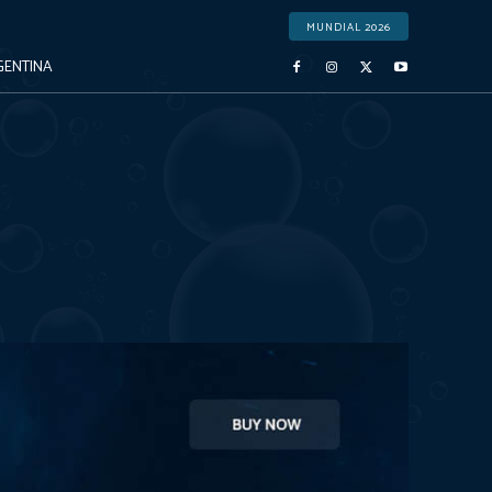
MUNDIAL 2026
GENTINA