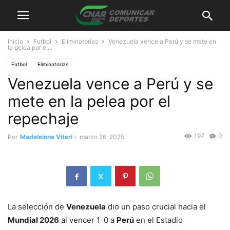
Inicio
Futbol
Eliminatorias
Venezuela vence a Perú y se mete en
la pelea por el...
Futbol
Eliminatorias
Venezuela vence a Perú y se
mete en la pelea por el
repechaje
197
0
Por
Madeleinne Viteri
-
marzo 26, 2025
La selección de
Venezuela
dio un paso crucial hacia el
Mundial 2026
al vencer 1-0 a
Perú
en el Estadio