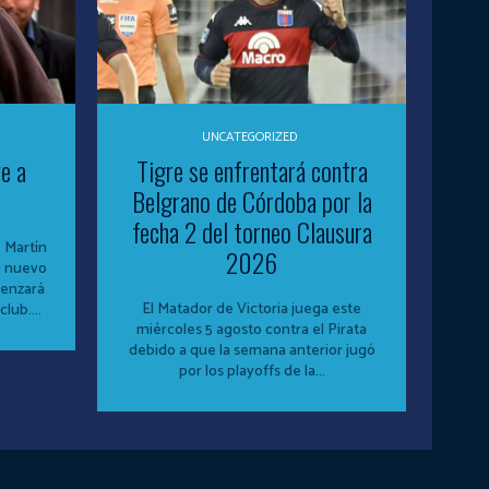
UNCATEGORIZED
e a
Tigre se enfrentará contra
Belgrano de Córdoba por la
fecha 2 del torneo Clausura
, Martín
2026
o nuevo
menzará
El Matador de Victoria juega este
lub....
miércoles 5 agosto contra el Pirata
debido a que la semana anterior jugó
por los playoffs de la...