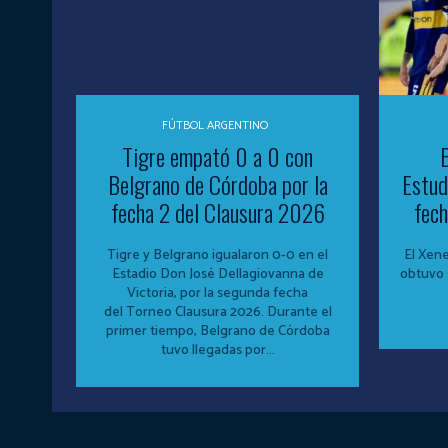
FÚTBOL ARGENTINO
Tigre empató 0 a 0 con
B
Belgrano de Córdoba por la
Estud
fecha 2 del Clausura 2026
fech
Tigre y Belgrano igualaron 0-0 en el
El Xene
Estadio Don José Dellagiovanna de
obtuvo 
Victoria, por la segunda fecha
del Torneo Clausura 2026. Durante el
primer tiempo, Belgrano de Córdoba
tuvo llegadas por...