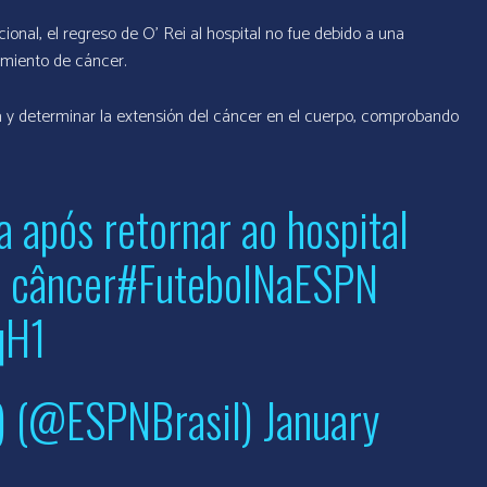
onal, el regreso de O’ Rei al hospital no fue debido a una
amiento de cáncer.
ta y determinar la extensión del cáncer en el cuerpo, comprobando
a após retornar ao hospital
 câncer
#FutebolNaESPN
qH1
) (@ESPNBrasil)
January