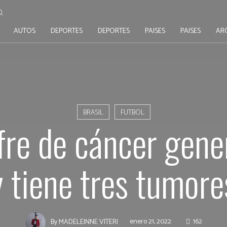
AUTOS
DEPORTES
DEPORTES
PAISES
PAISES
AR
BRASIL
FUTBOL
fre de cáncer gene
y tiene tres tumore
enero 21, 2022
162
By
MADELEINNE VITERI