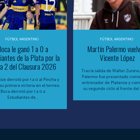
FÚTBOL ARGENTINO
FÚTBOL ARGENTINO
oca le ganó 1 a 0 a
Martín Palermo vuelv
iantes de la Plata por la
Vicente López
a 2 del Clausura 2026
Tras la salida de Walter Zunino
Palermo fue presentado com
ize derrotó por 1 a 0 al Pincha y
entrenador de Platense y co
su primera victoria en el torneo.
su segundo ciclo al frente del c
Boca derrotó por 1 a 0 a
Estudiantes de...