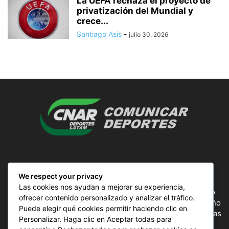
La UEFA rechaza el proyecto de
privatización del Mundial y
crece...
Santiago Asis
-
julio 30, 2026
SOBRE NOSOTROS
We respect your privacy
Las cookies nos ayudan a mejorar su experiencia,
ComunicAr Deportes es un proyecto de noticias creado
ofrecer contenido personalizado y analizar el tráfico.
por el director y Productor argentino Ale Gordillo en el año
Puede elegir qué cookies permitir haciendo clic en
2018, perteneciente a CnAr Latam y MS Interactiva noticias
Personalizar. Haga clic en Aceptar todas para
deportivas de todo el continente latinoamericano y el