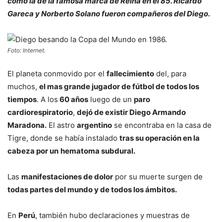
como la de la famosa marca de Reina en el 85. Ricardo
Gareca y Norberto Solano fueron compañeros del Diego.
Foto: Internet.
El planeta conmovido por el
fallecimiento
del, para
muchos,
el mas grande jugador de fútbol de todos los
tiempos
. A los
60 años
luego de un
paro
cardiorespiratorio
,
dejó de existir Diego Armando
Maradona.
El astro
argentino
se encontraba en la casa de
Tigre, donde se había instalado
tras su operación en la
cabeza por un
hematoma subdural.
Las
manifestaciones de dolor
por su muerte surgen de
todas partes del mundo y de todos los ámbitos.
En
Perú
, también hubo declaraciones y muestras de