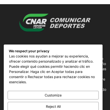
SOBRE NOSOTROS
We respect your privacy
Las cookies nos ayudan a mejorar su experiencia,
ComunicAr Deportes es un proyecto de noticias creado
ofrecer contenido personalizado y analizar el tráfico.
por el director y Productor argentino Ale Gordillo en el año
Puede elegir qué cookies permitir haciendo clic en
2018, perteneciente a CnAr Latam y MS Interactiva noticias
Personalizar. Haga clic en Aceptar todas para
deportivas de todo el continente latinoamericano y el
consentir o Rechazar todas para rechazar cookies no
mundo, todos los deportes en un solo sitio, donde se vive
esenciales.
la pasión por esta actividad, nuestros periodistas
capacitados para mostrar la información precisa del mundo
deportivo.
Customize
Reject All
SÍGUENOS