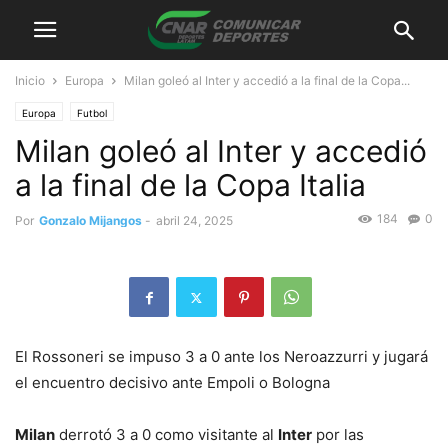
Inicio
Europa
Milan goleó al Inter y accedió a la final de la Copa...
Europa
Futbol
Milan goleó al Inter y accedió
a la final de la Copa Italia
184
0
Por
Gonzalo Mijangos
-
abril 24, 2025
El Rossoneri se impuso 3 a 0 ante los Neroazzurri y jugará
el encuentro decisivo ante Empoli o Bologna
Milan
derrotó 3 a 0 como visitante al
Inter
por las