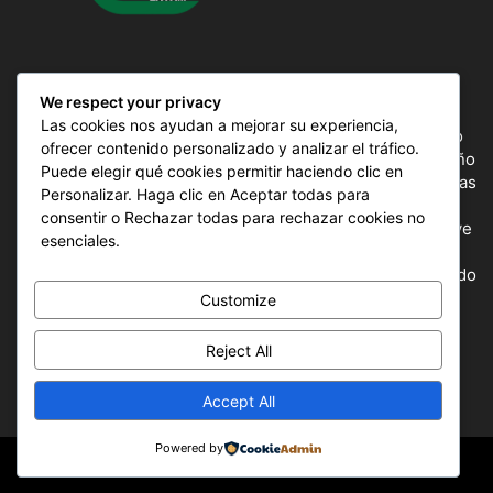
SOBRE NOSOTROS
We respect your privacy
Las cookies nos ayudan a mejorar su experiencia,
ComunicAr Deportes es un proyecto de noticias creado
ofrecer contenido personalizado y analizar el tráfico.
por el director y Productor argentino Ale Gordillo en el año
Puede elegir qué cookies permitir haciendo clic en
2018, perteneciente a CnAr Latam y MS Interactiva noticias
Personalizar. Haga clic en Aceptar todas para
deportivas de todo el continente latinoamericano y el
consentir o Rechazar todas para rechazar cookies no
mundo, todos los deportes en un solo sitio, donde se vive
esenciales.
la pasión por esta actividad, nuestros periodistas
capacitados para mostrar la información precisa del mundo
deportivo.
Customize
Reject All
SÍGUENOS
Accept All
Powered by
© © Copyright 2018-2025 - ComunicAr Deportes