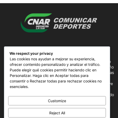
SOBRE NOSOTROS
We respect your privacy
Las cookies nos ayudan a mejorar su experiencia,
ComunicAr Deportes es un proyecto de noticias creado
ofrecer contenido personalizado y analizar el tráfico.
por el director y Productor argentino Ale Gordillo en el año
Puede elegir qué cookies permitir haciendo clic en
2018, perteneciente a CnAr Latam y MS Interactiva noticias
Personalizar. Haga clic en Aceptar todas para
deportivas de todo el continente latinoamericano y el
consentir o Rechazar todas para rechazar cookies no
mundo, todos los deportes en un solo sitio, donde se vive
esenciales.
la pasión por esta actividad, nuestros periodistas
capacitados para mostrar la información precisa del mundo
deportivo.
Customize
Reject All
SÍGUENOS