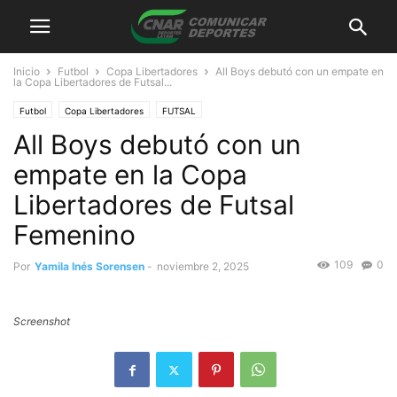
Inicio
Futbol
Copa Libertadores
All Boys debutó con un empate en
la Copa Libertadores de Futsal...
Futbol
Copa Libertadores
FUTSAL
All Boys debutó con un
empate en la Copa
Libertadores de Futsal
Femenino
109
0
Por
Yamila Inés Sorensen
-
noviembre 2, 2025
Screenshot