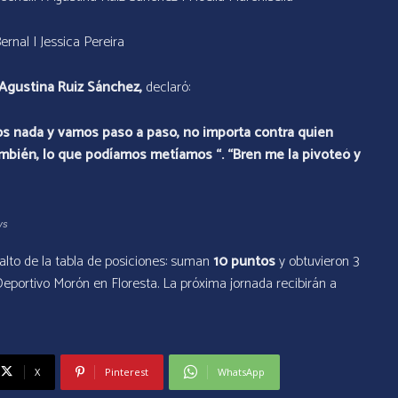
Bernal | Jessica Pereira
Agustina Ruiz Sánchez,
declaró:
mos nada y vamos paso a paso, no importa contra quien
ambién, lo que podíamos metíamos “. “Bren me la pivoteó y
ys
lto de la tabla de posiciones: suman
10 puntos
y obtuvieron 3
eportivo Morón en Floresta. La próxima jornada recibirán a
X
Pinterest
WhatsApp