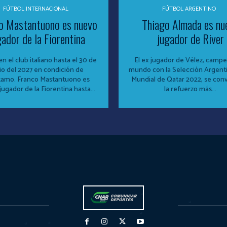
FÚTBOL INTERNACIONAL
FÚTBOL ARGENTINO
o Mastantuono es nuevo
Thiago Almada es nu
gador de la Fiorentina
jugador de River
en el club italiano hasta el 30 de
El ex jugador de Vélez, camp
io del 2027 en condición de
mundo con la Selección Argenti
o Mastantuono es
Mundial de Qatar 2022, se conv
ugador de la Fiorentina hasta...
la refuerzo más...