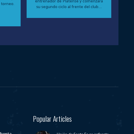
entrenador de Platense y comenzará
 torneo.
su segundo ciclo al frente del club....
Popular Articles