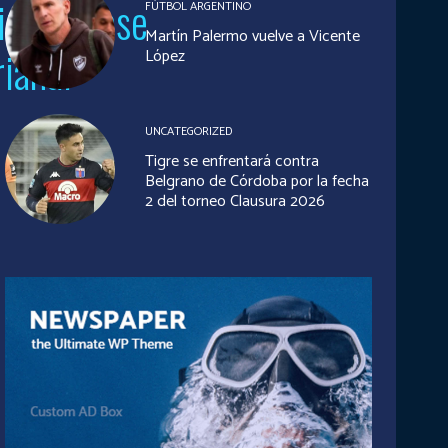
rimera fase
FÚTBOL ARGENTINO
Martín Palermo vuelve a Vicente
riana.
López
UNCATEGORIZED
Tigre se enfrentará contra
Belgrano de Córdoba por la fecha
2 del torneo Clausura 2026