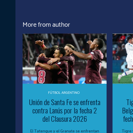
More from author
FÚTBOL ARGENTINO
Unión de Santa Fe se enfrenta
Ti
contra Lanús por la fecha 2
Belg
del Clausura 2026
fech
El Tatengue y el Granate se enfrentan
Tigre 