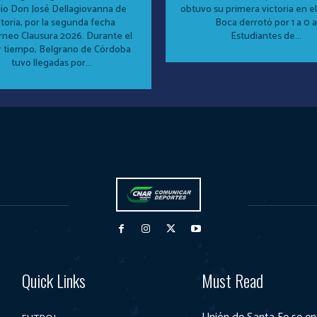
io Don José Dellagiovanna de
obtuvo su primera victoria en el
ctoria, por la segunda fecha
Boca derrotó por 1 a 0 a
o Clausura 2026. Durante el
Estudiantes de...
r tiempo, Belgrano de Córdoba
tuvo llegadas por...
Quick Links
Must Read