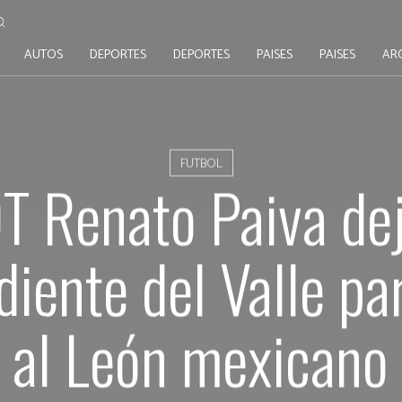
AUTOS
DEPORTES
DEPORTES
PAISES
PAISES
AR
FUTBOL
DT Renato Paiva dej
iente del Valle par
al León mexicano