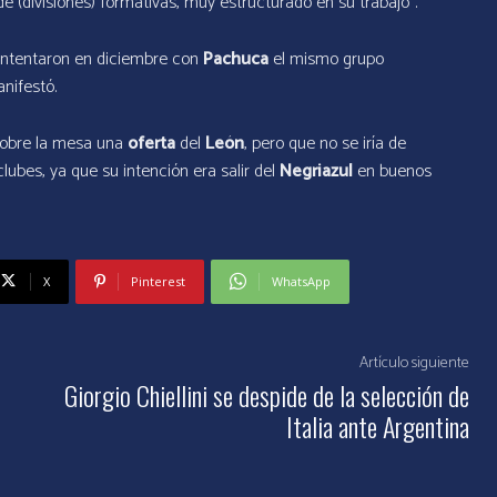
 (divisiones) formativas, muy estructurado en su trabajo”.
o intentaron en diciembre con
Pachuca
el mismo grupo
nifestó.
sobre la mesa una
oferta
del
León
, pero que no se iría de
ubes, ya que su intención era salir del
Negriazul
en buenos
X
Pinterest
WhatsApp
Artículo siguiente
Giorgio Chiellini se despide de la selección de
Italia ante Argentina