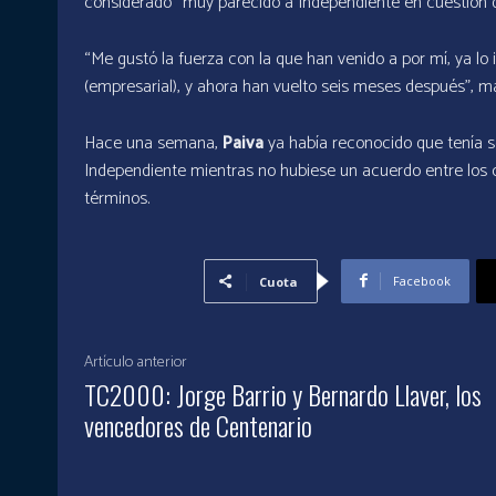
considerado “muy parecido a Independiente en cuestión de
“Me gustó la fuerza con la que han venido a por mí, ya l
(empresarial), y ahora han vuelto seis meses después”, ma
Hace una semana,
Paiva
ya había reconocido que tenía 
Independiente mientras no hubiese un acuerdo entre los cl
términos.
Facebook
Cuota
Artículo anterior
TC2000: Jorge Barrio y Bernardo Llaver, los
vencedores de Centenario