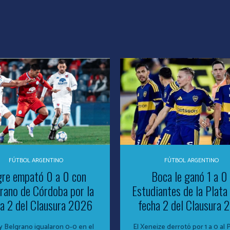
FÚTBOL ARGENTINO
FÚTBOL ARGENTINO
gre empató 0 a 0 con
Boca le ganó 1 a 0
rano de Córdoba por la
Estudiantes de la Plata 
a 2 del Clausura 2026
fecha 2 del Clausura
y Belgrano igualaron 0-0 en el
El Xeneize derrotó por 1 a 0 al 