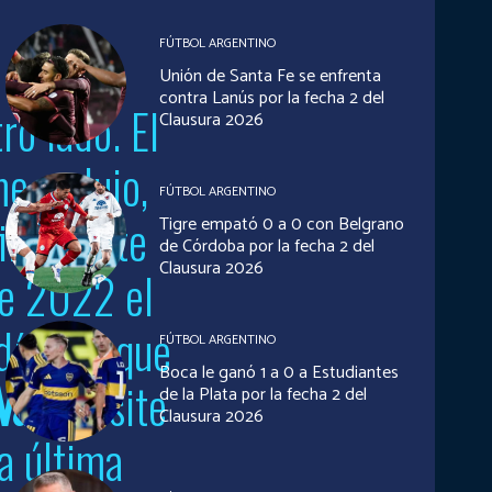
FÚTBOL ARGENTINO
Unión de Santa Fe se enfrenta
contra Lanús por la fecha 2 del
ro lado. El
Clausura 2026
e sedujo,
FÚTBOL ARGENTINO
firmó este
Tigre empató 0 a 0 con Belgrano
de Córdoba por la fecha 2 del
Clausura 2026
de 2022 el
días de que
FÚTBOL ARGENTINO
Boca le ganó 1 a 0 a Estudiantes
Valle
visite
de la Plata por la fecha 2 del
Clausura 2026
a última