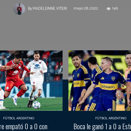
mayo 28, 2022
146
By
MADELEINNE VITERI
FÚTBOL ARGENTINO
FÚTBOL ARGENTINO
re empató 0 a 0 con
Boca le ganó 1 a 0 a Est