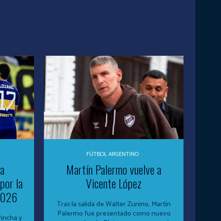
FÚTBOL ARGENTINO
 a
Martín Palermo vuelve a
por la
Vicente López
 2026
Tras la salida de Walter Zunino, Martín
Palermo fue presentado como nuevo
Pincha y