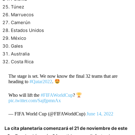
Túnez
Marruecos
Camerún
Estados Unidos
México
Gales
Australia
Costa Rica
The stage is set. We now know the final 32 teams that are
heading to
#Qatar2022
.
Who will lift the
#FIFAWorldCup
?
pic.twitter.com/SajfjpmnAx
— FIFA World Cup (@FIFAWorldCup)
June 14, 2022
La cita planetaria comenzará el 21 de noviembre de este