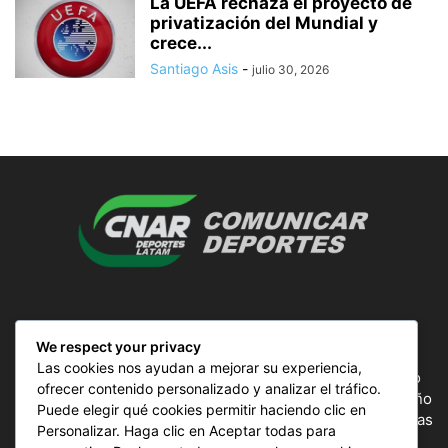
La UEFA rechaza el proyecto de
privatización del Mundial y
crece...
Santiago Asis
-
julio 30, 2026
SOBRE NOSOTROS
We respect your privacy
Las cookies nos ayudan a mejorar su experiencia,
ComunicAr Deportes es un proyecto de noticias creado
ofrecer contenido personalizado y analizar el tráfico.
por el director y Productor argentino Ale Gordillo en el año
Puede elegir qué cookies permitir haciendo clic en
2018, perteneciente a CnAr Latam y MS Interactiva noticias
Personalizar. Haga clic en Aceptar todas para
deportivas de todo el continente latinoamericano y el