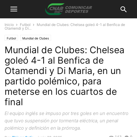
Inicio
Futbol
Mundial de Clubes: Chelsea goleó 4-1 al Benfica de
Otamendi y Di...
Futbol
Mundial de Clubes
Mundial de Clubes: Chelsea
goleó 4-1 al Benfica de
Otamendi y Di Maria, en un
partido polémico, para
meterse en los cuartos de
final
El equipo inglés se impuso por tres goles en un encuentro
que tuvo suspensión por tormenta eléctrica, un penal
polémico y definición en la prórroga.
143
0