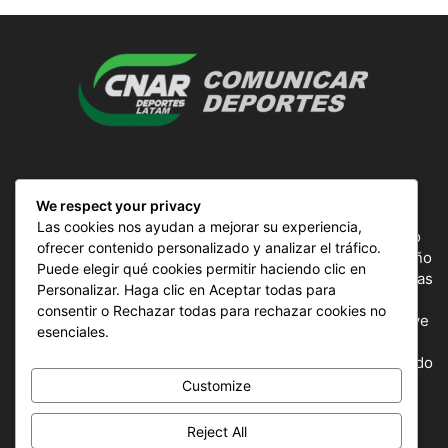
SOBRE NOSOTROS
We respect your privacy
Las cookies nos ayudan a mejorar su experiencia,
ComunicAr Deportes es un proyecto de noticias creado
ofrecer contenido personalizado y analizar el tráfico.
por el director y Productor argentino Ale Gordillo en el año
Puede elegir qué cookies permitir haciendo clic en
2018, perteneciente a CnAr Latam y MS Interactiva noticias
Personalizar. Haga clic en Aceptar todas para
deportivas de todo el continente latinoamericano y el
consentir o Rechazar todas para rechazar cookies no
mundo, todos los deportes en un solo sitio, donde se vive
esenciales.
la pasión por esta actividad, nuestros periodistas
capacitados para mostrar la información precisa del mundo
deportivo.
Customize
Reject All
SÍGUENOS