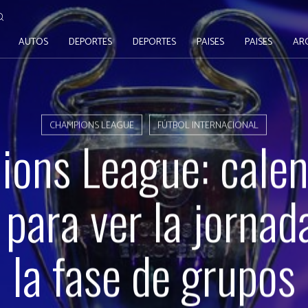
AUTOS
DEPORTES
DEPORTES
PAISES
PAISES
AR
CHAMPIONS LEAGUE
FÚTBOL INTERNACIONAL
ons League: calen
 para ver la jornad
la fase de grupos