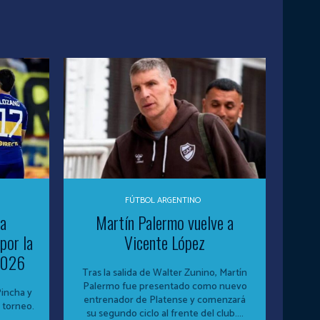
FÚTBOL ARGENTINO
 a
Martín Palermo vuelve a
por la
Vicente López
 2026
Tras la salida de Walter Zunino, Martín
Palermo fue presentado como nuevo
Pincha y
entrenador de Platense y comenzará
 torneo.
su segundo ciclo al frente del club....