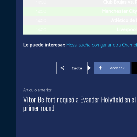
14:00
Club Brujas vs. 
14:00
Manchester City 
14:00
Atlético de 
14:00
Liverpool
Le puede interesar:
Messi sueña con ganar otra Champi
Facebook
Cuota
Artículo anterior
Vitor Belfort noqueó a Evander Holyfield en el
primer round