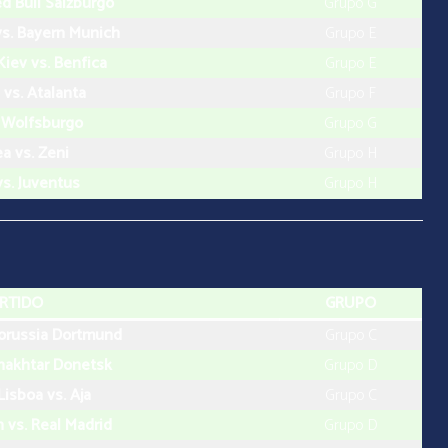
ed Bull Salzburgo
Grupo G
vs. Bayern Munich
Grupo E
iev vs. Benfica
Grupo E
vs. Atalanta
Grupo F
s. Wolfsburgo
Grupo G
a vs. Zeni
Grupo H
s. Juventus
Grupo H
RTIDO
GRUPO
Borussia Dortmund
Grupo C
Shakhtar Donetsk
Grupo D
Lisboa vs. Aja
Grupo C
n vs. Real Madrid
Grupo D