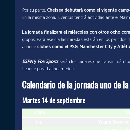
Por su parte,
Chelsea debutará como el vigente cam
En la misma zona, Juventus tendrá actividad ante el Malmo
La jornada finalizará el miércoles con otros ocho c
grupos. Para ese día las miradas estarán en los partidos de
aunque
clubes como el PSG
,
Manchester City y
Atléti
ESPN
y
Fox Sports
serán los canales que transmitirán t
League para Latinoamérica.
Calendario de la jornada uno de 
Martes 14 de septiembre
HORA
PA
11:45
Young Boys vs.