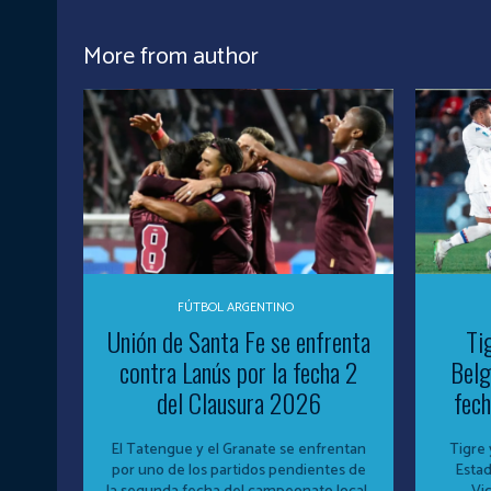
More from author
FÚTBOL ARGENTINO
Unión de Santa Fe se enfrenta
Ti
contra Lanús por la fecha 2
Belg
del Clausura 2026
fech
El Tatengue y el Granate se enfrentan
Tigre 
por uno de los partidos pendientes de
Estad