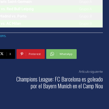
Paris Saint-Germain
Grupo A
vs. Red Bull Leipzig
Grupo A
Madrid vs. Porto
Grupo B
 vs. AC Milan
Grupo B
ons.
X
Pinterest
WhatsApp
Artículo siguiente
Champions League: FC Barcelona es goleado
por el Bayern Munich en el Camp Nou