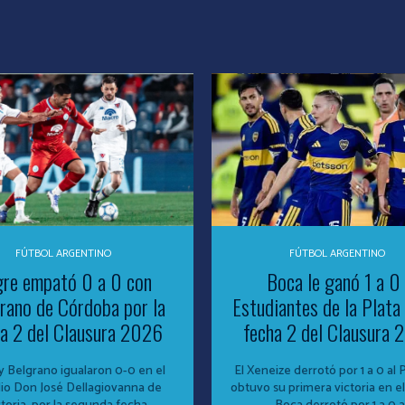
FÚTBOL ARGENTINO
FÚTBOL ARGENTINO
gre empató 0 a 0 con
Boca le ganó 1 a 0
rano de Córdoba por la
Estudiantes de la Plata 
a 2 del Clausura 2026
fecha 2 del Clausura
y Belgrano igualaron 0-0 en el
El Xeneize derrotó por 1 a 0 al 
io Don José Dellagiovanna de
obtuvo su primera victoria en el