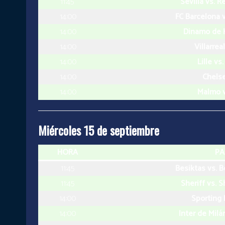
11:45
Sevilla vs. R
14:00
FC Barcelona 
14:00
Dinamo de K
14:00
Villarreal
14:00
Lille v
14:00
Chelse
14:00
Malmo v
Miércoles 15 de septiembre
HORA
PA
11:45
Besiktas vs. 
11:45
Sheriff vs. 
14:00
Sporting 
14:00
Inter de Milá