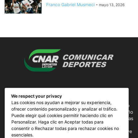
Franco Gabriel Musmeci
-
mayo 13, 2026
SOBRE NOSOTROS
We respect your privacy
Las cookies nos ayudan a mejorar su experiencia,
ComunicAr Deportes es un proyecto de noticias creado
ofrecer contenido personalizado y analizar el tráfico.
por el director y Productor argentino Ale Gordillo en el año
Puede elegir qué cookies permitir haciendo clic en
2018, perteneciente a CnAr Latam y MS Interactiva noticias
Personalizar. Haga clic en Aceptar todas para
deportivas de todo el continente latinoamericano y el
consentir o Rechazar todas para rechazar cookies no
mundo, todos los deportes en un solo sitio, donde se vive
esenciales.
la pasión por esta actividad, nuestros periodistas