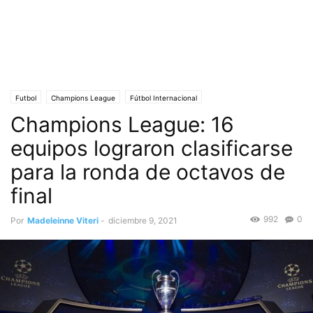
Futbol
Champions League
Fútbol Internacional
Champions League: 16
equipos lograron clasificarse
para la ronda de octavos de
final
992
0
Por
Madeleinne Viteri
-
diciembre 9, 2021