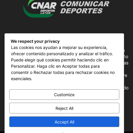
SOBRE NOSOTROS
We respect your privacy
Las cookies nos ayudan a mejorar su experiencia,
ComunicAr Deportes es un proyecto de noticias creado
ofrecer contenido personalizado y analizar el tráfico.
por el director y Productor argentino Ale Gordillo en el año
Puede elegir qué cookies permitir haciendo clic en
2018, perteneciente a CnAr Latam y MS Interactiva noticias
Personalizar. Haga clic en Aceptar todas para
deportivas de todo el continente latinoamericano y el
consentir o Rechazar todas para rechazar cookies no
mundo, todos los deportes en un solo sitio, donde se vive
esenciales.
la pasión por esta actividad, nuestros periodistas
capacitados para mostrar la información precisa del mundo
deportivo.
Customize
Reject All
SÍGUENOS
Accept All