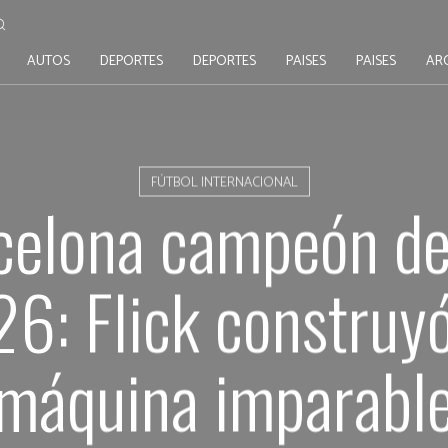
AUTOS
DEPORTES
DEPORTES
PAISES
PAISES
AR
FÚTBOL INTERNACIONAL
celona campeón de
6: Flick construy
máquina imparabl