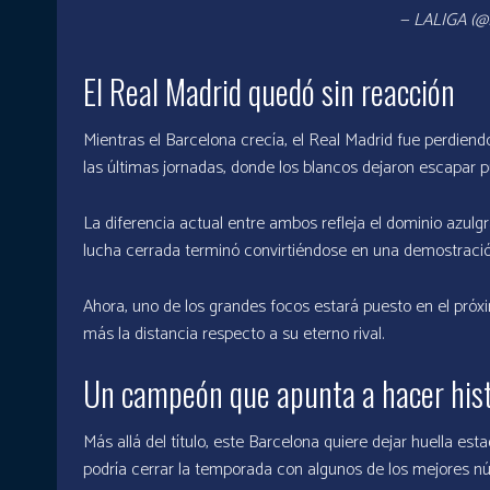
— LALIGA (@
El Real Madrid quedó sin reacción
Mientras el Barcelona crecía, el Real Madrid fue perdien
las últimas jornadas, donde los blancos dejaron escapar pu
La diferencia actual entre ambos refleja el dominio azul
lucha cerrada terminó convirtiéndose en una demostración
Ahora, uno de los grandes focos estará puesto en el próxi
más la distancia respecto a su eterno rival.
Un campeón que apunta a hacer hist
Más allá del título, este Barcelona quiere dejar huella est
podría cerrar la temporada con algunos de los mejores núm