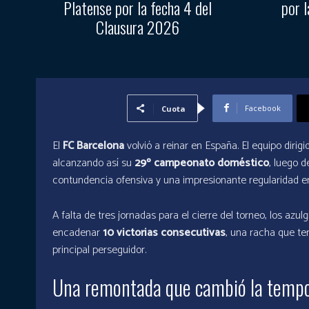
Platense por la fecha 4 del
por l
Clausura 2026
Facebook
Cuota
El
FC Barcelona
volvió a reinar en España. El equipo dirig
alcanzando así su
29º campeonato doméstico
, luego 
contundencia ofensiva y una impresionante regularidad e
A falta de tres jornadas para el cierre del torneo, los a
encadenar
10 victorias consecutivas
, una racha que ter
principal perseguidor.
Una remontada que cambió la temp