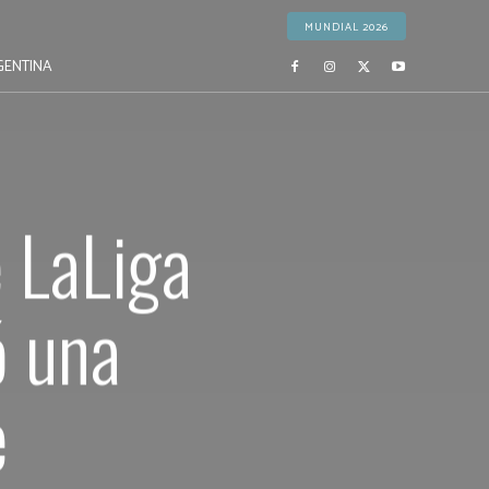
MUNDIAL 2026
GENTINA
 LaLiga
ó una
e