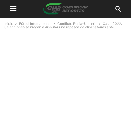
Inicio
Fútbol Internacional
Conflicto Rusia-Ucrania
Catar 2022:
Selecciones se niegan a disputar una repesca de eliminatorias ante...