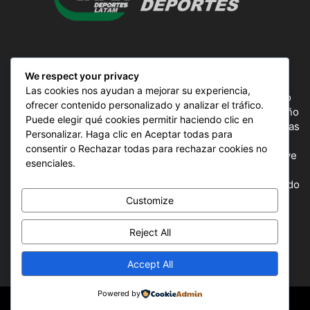
SOBRE NOSOTROS
We respect your privacy
Las cookies nos ayudan a mejorar su experiencia,
ComunicAr Deportes es un proyecto de noticias creado
ofrecer contenido personalizado y analizar el tráfico.
por el director y Productor argentino Ale Gordillo en el año
Puede elegir qué cookies permitir haciendo clic en
2018, perteneciente a CnAr Latam y MS Interactiva noticias
Personalizar. Haga clic en Aceptar todas para
deportivas de todo el continente latinoamericano y el
consentir o Rechazar todas para rechazar cookies no
mundo, todos los deportes en un solo sitio, donde se vive
esenciales.
la pasión por esta actividad, nuestros periodistas
capacitados para mostrar la información precisa del mundo
deportivo.
Customize
Reject All
SÍGUENOS
Accept All
Powered by
© © Copyright 2018-2025 - ComunicAr Deportes