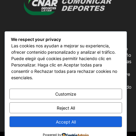
SOBRE NOSOTROS
We respect your privacy
Las cookies nos ayudan a mejorar su experiencia,
ComunicAr Deportes es un proyecto de noticias creado
ofrecer contenido personalizado y analizar el tráfico.
por el director y Productor argentino Ale Gordillo en el año
Puede elegir qué cookies permitir haciendo clic en
2018, perteneciente a CnAr Latam y MS Interactiva noticias
Personalizar. Haga clic en Aceptar todas para
deportivas de todo el continente latinoamericano y el
consentir o Rechazar todas para rechazar cookies no
mundo, todos los deportes en un solo sitio, donde se vive
esenciales.
la pasión por esta actividad, nuestros periodistas
capacitados para mostrar la información precisa del mundo
deportivo.
Customize
Reject All
SÍGUENOS
Accept All
Powered by