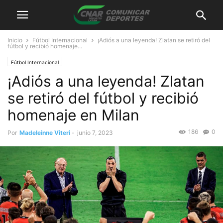
Inicio
Fútbol Internacional
¡Adiós a una leyenda! Zlatan se retiró del
fútbol y recibió homenaje...
Fútbol Internacional
¡Adiós a una leyenda! Zlatan
se retiró del fútbol y recibió
homenaje en Milan
186
0
Por
Madeleinne Viteri
-
junio 7, 2023