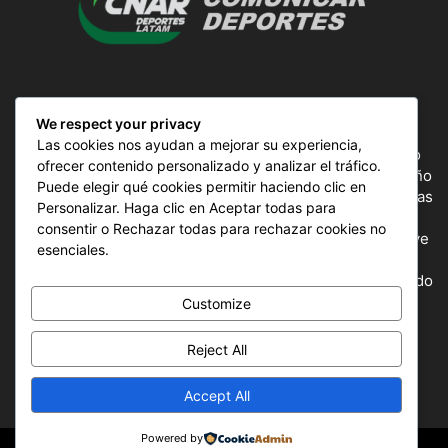
SOBRE NOSOTROS
We respect your privacy
Las cookies nos ayudan a mejorar su experiencia,
ComunicAr Deportes es un proyecto de noticias creado
ofrecer contenido personalizado y analizar el tráfico.
por el director y Productor argentino Ale Gordillo en el año
Puede elegir qué cookies permitir haciendo clic en
2018, perteneciente a CnAr Latam y MS Interactiva noticias
Personalizar. Haga clic en Aceptar todas para
deportivas de todo el continente latinoamericano y el
consentir o Rechazar todas para rechazar cookies no
mundo, todos los deportes en un solo sitio, donde se vive
esenciales.
la pasión por esta actividad, nuestros periodistas
capacitados para mostrar la información precisa del mundo
deportivo.
Customize
Reject All
SÍGUENOS
Accept All
Powered by