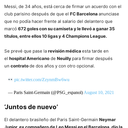
Messi, de 34 años, está cerca de firmar un acuerdo con el
club parisino después de que el
FC Barcelona
anunciase
que no podía hacer frente al salario del delantero que
marcó
672 goles con su camiseta y le llevó a ganar 35
títulos, entre ellos 10 ligas y 4 Champions League.
Se prevé que pase la
revisión médica
esta tarde en
el
hospital Americano
de
Neuilly
para firmar después
un
contrato
de dos años y con otro opcional.
pic.twitter.com/ZzynmBw6wu
— Paris Saint-Germain (@PSG_espanol)
August 10, 2021
‘Juntos de nuevo’
El delantero brasileño del Paris Saint-Germain
Neymar
Junior, ex compañero de Leo Messi en el Barcelona, dio la