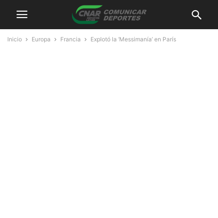
Inicio
Europa
Francia
Explotó la ‘Messimanía’ en París