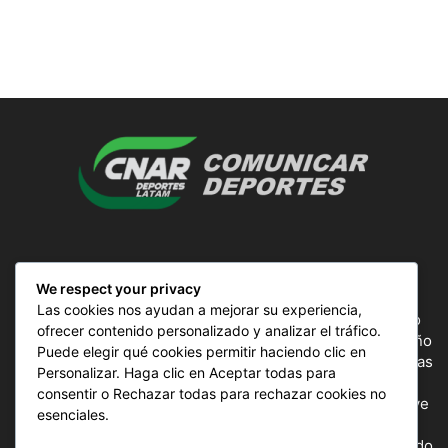
SOBRE NOSOTROS
We respect your privacy
Las cookies nos ayudan a mejorar su experiencia,
ComunicAr Deportes es un proyecto de noticias creado
ofrecer contenido personalizado y analizar el tráfico.
por el director y Productor argentino Ale Gordillo en el año
Puede elegir qué cookies permitir haciendo clic en
2018, perteneciente a CnAr Latam y MS Interactiva noticias
Personalizar. Haga clic en Aceptar todas para
deportivas de todo el continente latinoamericano y el
consentir o Rechazar todas para rechazar cookies no
mundo, todos los deportes en un solo sitio, donde se vive
esenciales.
la pasión por esta actividad, nuestros periodistas
capacitados para mostrar la información precisa del mundo