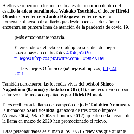
A ellos se unieron en los metros finales del recorrido dentro del
estadio la
atleta paralímpica Wakako Tsuchida
, el doctor
Hiroki
Ohashi
y la enfermera
Junko Kitagawa
, enfermera, en un
homenaje al personal sanitario que desde hace casi dos años se
encuentra en primera línea de atención de la pandemia de covid-19.
¡Más emocionante todavía!
El encendido del pebetero olímpico se entiende mejor
paso a paso en cuatro fotos.
#Tokyo2020
#JuegosOlímpicos
pic.twitter.com/H0t9hPXDeE
— Los Juegos Olímpicos (@juegosolimpicos)
July 23,
2021
También participaron las leyendas vivas del béisbol
Shigeo
Nagashima (85 años) y Sadaharu Oh (81)
, que recorrieron no sin
esfuerzo su tramo, acompañados por
Hideki Matsui.
Ellos recibieron la llama del campeón de judo
Tadahiro Nomura
y
la luchadora
Saori Yoshida
, ganadora de tres oros olímpicos
(Atenas 2004, Pekín 2008 y Londres 2012), que desde la llegada de
la llama en marzo de 2020 han promocionado el relevo.
Estas personalidades se suman a los 10.515 relevistas que durante