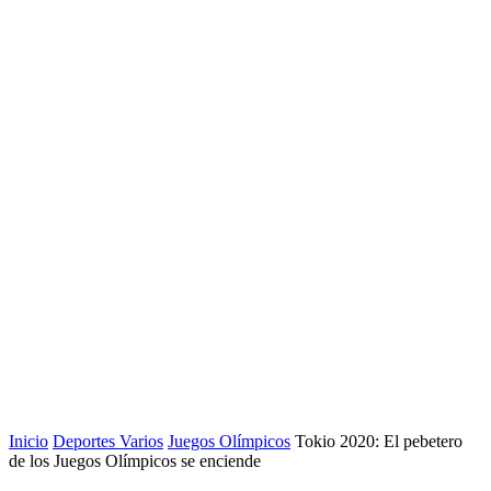
Inicio
Deportes Varios
Juegos Olímpicos
Tokio 2020: El pebetero
de los Juegos Olímpicos se enciende