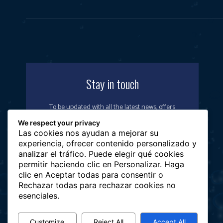
Stay in touch
To be updated with all the latest news, offers
and special announcements.
We respect your privacy
Las cookies nos ayudan a mejorar su
experiencia, ofrecer contenido personalizado y
analizar el tráfico. Puede elegir qué cookies
permitir haciendo clic en Personalizar. Haga
SIGN UP
clic en Aceptar todas para consentir o
Rechazar todas para rechazar cookies no
esenciales.
Customize
Reject All
Accept All