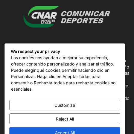
SOBRE NOSOTROS
We respect your privacy
Las cookies nos ayudan a mejorar su experiencia,
ComunicAr Deportes es un proyecto de noticias creado
ofrecer contenido personalizado y analizar el tráfico.
por el director y Productor argentino Ale Gordillo en el año
Puede elegir qué cookies permitir haciendo clic en
2018, perteneciente a CnAr Latam y MS Interactiva noticias
Personalizar. Haga clic en Aceptar todas para
deportivas de todo el continente latinoamericano y el
consentir o Rechazar todas para rechazar cookies no
mundo, todos los deportes en un solo sitio, donde se vive
esenciales.
la pasión por esta actividad, nuestros periodistas
capacitados para mostrar la información precisa del mundo
deportivo.
Customize
Reject All
SÍGUENOS
Accept All