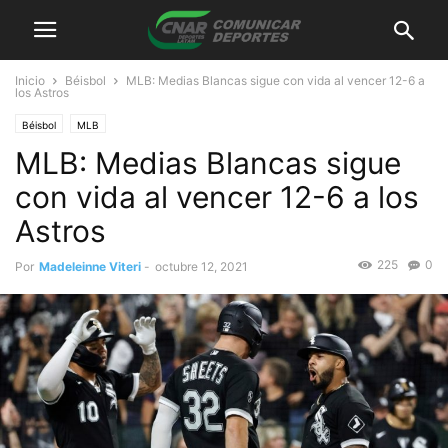
Inicio
Béisbol
MLB: Medias Blancas sigue con vida al vencer 12-6 a
los Astros
Béisbol
MLB
MLB: Medias Blancas sigue
con vida al vencer 12-6 a los
Astros
225
0
Por
Madeleinne Viteri
-
octubre 12, 2021