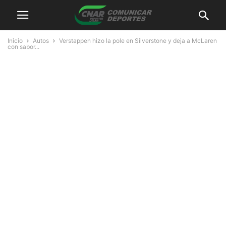
Inicio
Autos
Verstappen hizo la pole en Silverstone y deja a McLaren
con sabor...